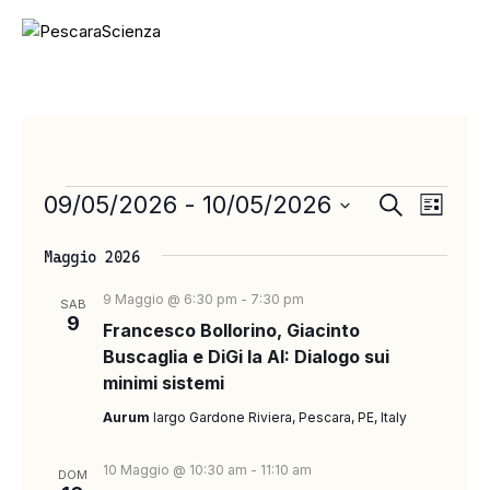
E
E
09/05/2026
 - 
10/05/2026
C
L
e
V
V
S
i
r
E
s
Maggio 2026
e
E
c
t
N
a
l
a
N
9 Maggio @ 6:30 pm
-
7:30 pm
SAB
T
e
9
Francesco Bollorino, Giacinto
T
O
z
Buscaglia e DiGi la AI: Dialogo sui
V
i
I
minimi sistemi
I
o
R
S
n
Aurum
largo Gardone Riviera, Pescara, PE, Italy
I
T
a
C
l
E
10 Maggio @ 10:30 am
-
11:10 am
DOM