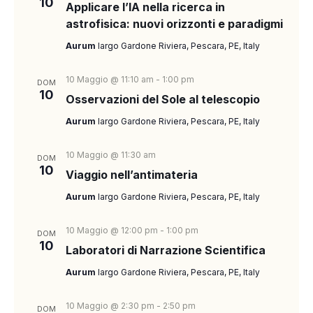
10
a
N
Applicare l’IA nella ricerca in
E
d
A
astrofisica: nuovi orizzonti e paradigmi
R
a
V
Aurum
largo Gardone Riviera, Pescara, PE, Italy
C
t
I
a
A
G
10 Maggio @ 11:10 am
-
1:00 pm
DOM
.
A
10
E
Osservazioni del Sole al telescopio
Z
V
Aurum
largo Gardone Riviera, Pescara, PE, Italy
I
I
O
10 Maggio @ 11:30 am
DOM
S
N
10
Viaggio nell’antimateria
E
T
Aurum
largo Gardone Riviera, Pescara, PE, Italy
E
N
10 Maggio @ 12:00 pm
-
1:00 pm
DOM
10
A
Laboratori di Narrazione Scientifica
V
Aurum
largo Gardone Riviera, Pescara, PE, Italy
I
10 Maggio @ 2:30 pm
-
2:50 pm
DOM