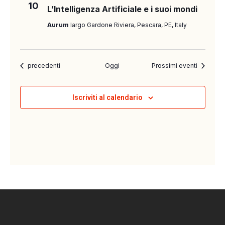
G
10
L’Intelligenza Artificiale e i suoi mondi
A
Aurum
largo Gardone Riviera, Pescara, PE, Italy
Z
I
O
Eventi
precedenti
Oggi
Prossimi eventi
N
E
Iscriviti al calendario