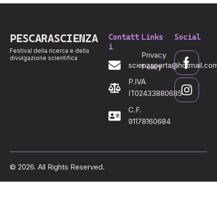
PESCARASCIENZA
Contatt
Links
Social
i
Festival della ricerca e della
Privacy
divulgazione scientifica
scienzaperta@hotmail.co
Policy
P.IVA
IT02433880685
C.F.
91178160684
© 2026. All Rights Reserved.